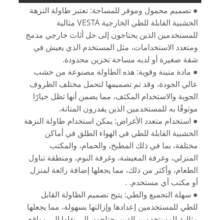
● تصميم محمول وموفر للمساحة: تعتبر طاولة النزهة
الخشبية القابلة للطي الخارجية VESTA مثالية
للمستخدمين الذين يحتاجون إلى حل أثاث خارجي مدمج
ومتعدد الاستخدامات، مثل المستخدم الذي يعيش في
شقة صغيرة أو لديه مساحة تخزين محدودة.
● مادة متينة وقوية: هذه الطاولة مصنوعة من خشب
عالي الجودة، وقد تم تصميمها لتحمل مختلف الظروف
الجوية والاستخدام المكثف، مما يضمن أنها تظل خيارًا
موثوقًا به للمستخدمين الذين يقدرون المتانة.
● استخدام متعدد الأغراض: يمكن استخدام طاولة النزهة
الخشبية القابلة للطي في الهواء الطلق في أماكن
مختلفة، بما في ذلك المطبخ، والحمام، والمكتب
المنزلي، وغرفة المعيشة، وغرفة النوم، ومنطقة تناول
الطعام، وأكثر من ذلك، مما يجعلها إضافة رائعة لمنزل
أو مكتب أي مستخدم. .
● سهلة التجميع والطي: يتيح تصميم الطاولة القابل
للطي للمستخدمين إعدادها وإزالتها بسهولة، مما يجعلها
مثالية للمستخدمين الذين يحتاجون إلى نقلها إلى مواقع