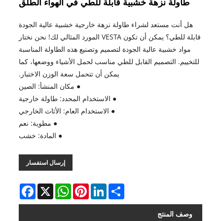
طاولة نزهة خشبية قابلة للطي في الهواء الطلق
هل أنت مستعد لشراء طاولة نزهة خارجية خشبية عالية الجودة
قابلة للطي؟ يمكن أن تكون VESTA المورد المثالي لك! نحن نختار
مواد خشبية عالية الجودة لتصميم وتصنيع هذه الطاولة المناسبة
للتخييم. التصميم القابل للطي مناسب لحمل الأشياء ووضعها، كما
يمكن أن تتحمل سعة الوزن الاختبار.
● مكان المنشأ: الصين
● الاستخدام المحدد: طاولة خارجية
● الاستخدام العام: الأثاث الخارجي
● مطوية: نعم
● المادة: خشب
إرسال استفسار
Facebook
WhatsApp
X
Pinterest
LinkedIn
Share
وصف المنتج