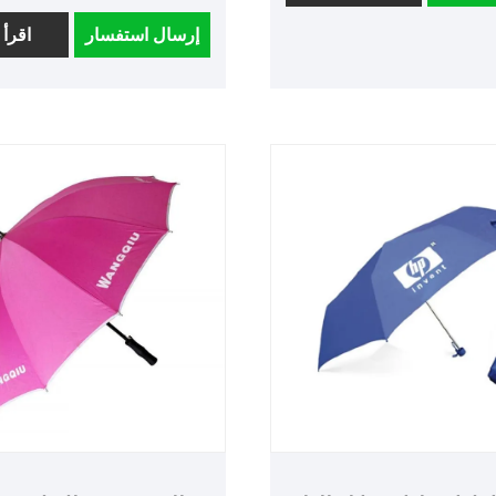
تم تصنيع المقبض الخشبي الفا
 المختلفة. هذه المظلات
إرسال استفسار
اقرأ 
لعملية هي بالتأكيد الخيار الجيد
وهو مصقول بدقة، مما يوفر ال
مناسبات! شكرًا لكل شركة
المثالي بين الوزن والدفء في 
ما يسمح لعلامتنا التجارية
يزين شعار NIO المظلة بال
ي مهب الريح والمطر.
والتألق، ويكشف عن سماء التف
التجارية: فيستا
سواء كان يحميك من رذاذ جيانغ
ف: صندوق خشبي
شمس الصيف الحارقة، فهو ي
ى العرض: 100%
بشكل مثالي الأسلوب والعملية
ولف إعلانية مخصصة
نفهم أن التفاصيل تحدد الأناقة. 
رياح من المؤكد أن مظلة
بدءًا من هدايا الشركات إلى مزا
علانية هذه ستجذب انتباه
المالك، ومن الهدايا التذكارية 
 وهي عبارة عن مظلة جولف
إلى المجموعات الشخصية، فإن
حظى بشعبية كبيرة
بالتخصيص الشخصي بأنماط و
متنوعة. دع هذه المظلة لا تحم
الرياح والأمطار فحسب، بل تحك
قصة رحلتك مع . Shaoxing
VESTA Outdoor، يحاف