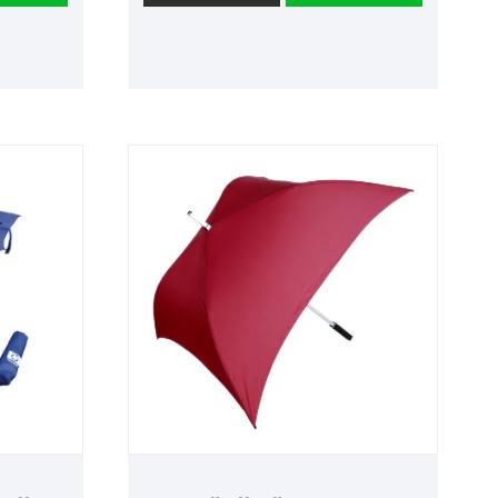
شكل كبسولة يجعل المظلة سهلة
المناسبات
الحمل، والمواد المطاطية السوداء
الإعلانية ا
مقاومة للأشعة فوق البنفسجية، كما
لهدايا ال
تساعد المادة عالية القوة لأضلاع
تختارنا، م
المظلة على تحسين القدرة على
بالتميز ف
مقاومة الرياح والمطر.
● العلامة 
● العلامة التجارية: فيستا
● التغلي
● التغليف: صندوق خشبي
● القدرة عل
● القدرة على العرض: 100%
● مظلة ج
● تفاصيل التغليف 23 X8K مظلة
مقاومة لل
مستقيمة 50 قطعة كرتون 87 28 30
الجولف الإ
سم gw 21 كجم كرتون 27 X8K مظلة
الجمهور،
جولف 50 قطعة كرتون 97 28 30 سم
إعلانية ت
gw 24 5 كجم كرتون 30 X8K X14MM
جولف