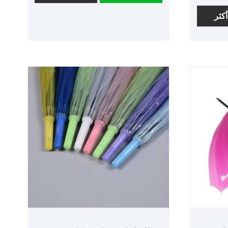
خر بتفان
من السهل حمل وتخزين تصميمه القابل
من قبل Shaoxing VESTA Outdoor،
أكثر
للطي ، وهو مناسب لإعادة استخدام
توازن
السيناريو عالي التردد والسيناريو ، وله
يدك.
نسبة أداء عالية التكلفة.
بساطة
رد.
نان أو
جسد
. نحن
وبالتالي،
يا
للمناسبات
نا نرحب
شعارات
يك من
ي أيضًا
NIO
ظ على كل