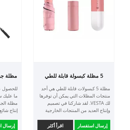
5 مظلة كبسولة قابلة للطي
مظلة جول
مظلة 5 كبسولات قابلة للطي هي أحد
للحصول ع
منتجات المظلات التي يمكن أن توفرها
لك VESTA. لقد شاركنا في تصميم
مظلة الجو
وإنتاج العديد من المنتجات الخارجية
إنتاج شائع
لسنوات عديدة، مع خبرة غنية وسعينا
الخاص لتحسين الجودة. تصميم على
إلى 
إرسال استفسار
اقرأ أكثر
إرسال ا