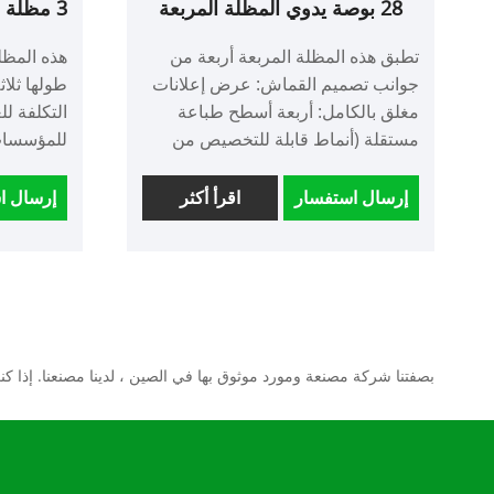
28 بوصة يدوي المظلة المربعة
3 مظلة إعلانات تلقائية قابلة للطي
الألياف الجولف
تطبق هذه المظلة المربعة أربعة من
هذه المظلة 
جوانب تصميم القماش: عرض إعلانات
طولها ثل
مغلق بالكامل: أربعة أسطح طباعة
التكلفة لل
مستقلة (أنماط قابلة للتخصيص من
للمؤسسات
جانب واحد/على الوجهين) ، وتحقيق
الحجم ، و
التعرض للعلامة التجارية بزاوية 360
إرسال استفسار
اقرأ أكثر
إرسال ا
درجة دون بقع عمياء ، ومناسبة
618 قبل
لخطوط تدفق المشاة الدائرية (مثل
المظلات ال
وسط المربع وحول كشك المعرض).
للتصميم ا
ترقية مقاومة الرياح والمطر: بالمقارنة
مع النسيج المظلي أحادي الجوانب
بدمجه مع ا
التقليدية ، يتم تداخل هيكل الربط
الشمس لت
بصفتنا شركة مصنعة ومورد موثوق بها في الصين ، لدينا مصنعنا. إذا ك
الأربعة على الوجهين وخياطة مع نسيج
الألياف ، مما يقلل من خطر تسلل مياه
الأمطار وتحسين مقاومة الرياح بنحو 30
٪. المواد والعملية قطعة قماش من