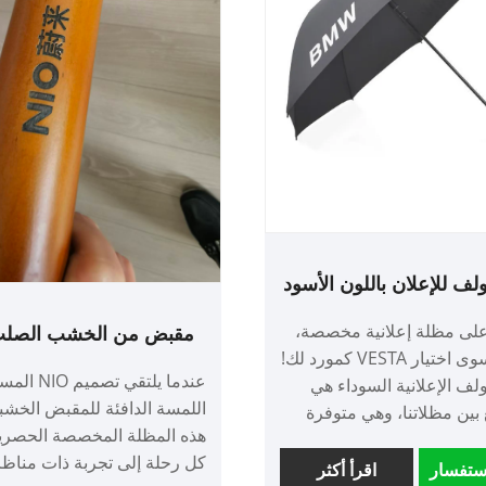
ف للإعلان باللون الأسود
لى مظلة إعلانية مخصصة،
ما عليك سوى اختيار VESTA كمورد لك!
مظلة عمل مخصصة للإعل
عندما يلتقي ت
مظلة الجولف
لف الإعلانية السوداء هي
اللمسة الدافئة للمقبض الخشب
 بين مظلاتنا، وهي متوفرة
هذه المظلة المخصصة الحصري
بأحجام تتراوح من 23 بوصة، 25 بوصة
كل رحلة إلى تجربة ذات مناظر 
27 بوصة، لتلبية احتياجات
ستفسار
اقرأ أكثر