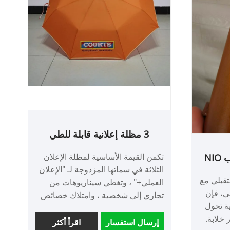
3 مظلة إعلانية قابلة للطي
تكمن القيمة الأساسية لمظلة الإعلان
مقبض من الخشب الصلب NIO
الثلاثة في سماتها المزدوجة لـ "الإعلان
ان عن
صميم NIO المستقبلي مع
العملي+" ، وتغطي سيناريوهات من
ي، فإن
تجاري إلى شخصية ، وامتلاك خصائص
ة تحول
النشر النشط (وضع النشاط) والتعرض
خلابة.
السلبي (الاستخدام اليومي للمستخدم).
إرسال استفسار
اقرأ أكثر