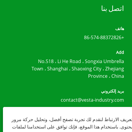
على
من الألياف الزجاجية مع تصنيف
اتصل بنا
ب، بدون
مقاومة الرياح 5-6 (سرعة الرياح 10.8
سبة
م/ث). طباعة المظلة: باستخدام الحبر
ض نهر
المذيب بالرش المباشر، مستوى ثبات
هاتف
بديد
اللون 4 أو أعلى (معيار ISO105)، بدون
+86-574-88372826
رارة
تلطخ أثناء موسم الأمطار.
 درجة
الحرارة تحت المظلة بمقدار 3-5 درجة
Add
No.518 ، Li He Road ، Songxia Umbrella
Town ، Shanghai ، Shaoxing City ، Zhejiang
Province ، China
بريد إلكتروني
contact@vesta-industry.com
ريف الارتباط لنقدم لك تجربة تصفح أفضل، وتحليل حركة مرور
توى. باستخدام هذا الموقع، فإنك توافق على استخدامنا لملفات