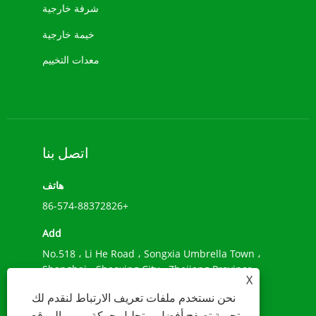
شرفة خارجية
خيمة خارجية
معدات التخييم
اتصل بنا
هاتف
+86-574-88372826
Add
No.518 ، Li He Road ، Songxia Umbrella Town ،
Shanghai ، Shaoxing City ، Zhejiang Province ،
X
China
نحن نستخدم ملفات تعريف الارتباط لنقدم لك
بريد إلكتروني
تجربة تصفح أفضل، وتحليل حركة مرور الموقع،