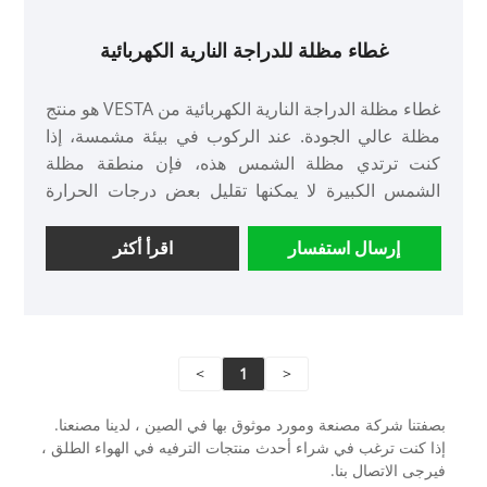
غطاء مظلة للدراجة النارية الكهربائية
غطاء مظلة الدراجة النارية الكهربائية من VESTA هو منتج
مظلة عالي الجودة. عند الركوب في بيئة مشمسة، إذا
كنت ترتدي مظلة الشمس هذه، فإن منطقة مظلة
الشمس الكبيرة لا يمكنها تقليل بعض درجات الحرارة
فحسب، بل تلعب أيضًا دورًا معينًا في الحماية من الأشعة
فوق البنفسجية، مما يجعل رحلتك أكثر راحة.
إرسال استفسار
اقرأ أكثر
● العلامة التجارية: فيستا
● التغليف: صندوق خشبي
● القدرة على العرض: 100%
>
1
<
بصفتنا شركة مصنعة ومورد موثوق بها في الصين ، لدينا مصنعنا.
إذا كنت ترغب في شراء أحدث منتجات الترفيه في الهواء الطلق ،
فيرجى الاتصال بنا.