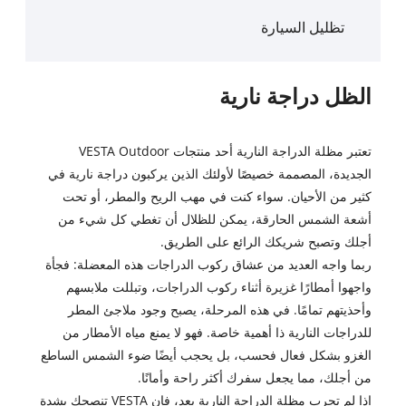
تظليل السيارة
الظل دراجة نارية
تعتبر مظلة الدراجة النارية أحد منتجات VESTA Outdoor
الجديدة، المصممة خصيصًا لأولئك الذين يركبون دراجة نارية في
كثير من الأحيان. سواء كنت في مهب الريح والمطر، أو تحت
أشعة الشمس الحارقة، يمكن للظلال أن تغطي كل شيء من
أجلك وتصبح شريكك الرائع على الطريق.
ربما واجه العديد من عشاق ركوب الدراجات هذه المعضلة: فجأة
واجهوا أمطارًا غزيرة أثناء ركوب الدراجات، وتبللت ملابسهم
وأحذيتهم تمامًا. في هذه المرحلة، يصبح وجود ملاجئ المطر
للدراجات النارية ذا أهمية خاصة. فهو لا يمنع مياه الأمطار من
الغزو بشكل فعال فحسب، بل يحجب أيضًا ضوء الشمس الساطع
من أجلك، مما يجعل سفرك أكثر راحة وأمانًا.
إذا لم تجرب مظلة الدراجة النارية بعد، فإن VESTA تنصحك بشدة