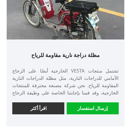
مظلة دراجة نارية مقاومة للرياح
تشتمل منتجات VESTA الخارجية أيضًا على الزجاج
الأمامي للدراجات النارية، مثل مظلة الدراجات النارية
المقاومة للرياح. نحن شركة مصنعة محترفة للمنتجات
الخارجية، وقد قمنا بإجابتنا الخاصة على وظيفة الزجاج
الأمامي التي يريدها العديد من مالكي الدراجات النارية.
تتميز مظلة الدراجة النارية المقاومة للرياح بدعامة ثابتة
إرسال استفسار
اقرأ أكثر
ومستقرة، مما يساعدك على حماية نفسك من الرياح
والمطر أثناء الركوب.
● العلامة التجارية: فيستا