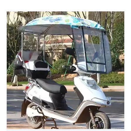
● التغليف: صندوق خشبي
● القدرة على العرض: 100%
● هل فكرت يومًا في تركيب مظلة لدراجتك النارية؟
مظلة دراجة نارية تشتمل على اثنتين على التوالي قبل
وبعد تثبيتها على الدراجة النارية على شكل مظلة على
شكل حرف Q