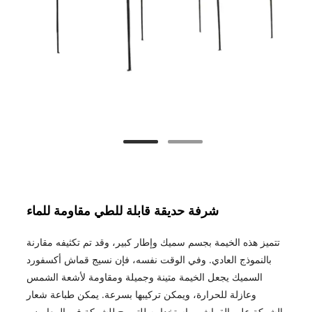
شرفة حديقة قابلة للطي مقاومة للماء
تتميز هذه الخيمة بجسم سميك وإطار كبير، وقد تم تكثيفه مقارنة
بالنموذج العادي. وفي الوقت نفسه، فإن نسيج قماش أكسفورد
السميك يجعل الخيمة متينة وجميلة ومقاومة لأشعة الشمس
وعازلة للحرارة، ويمكن تركيبها بسرعة. يمكن طباعة شعار
الشركة على القماش، واستخدامه للترويج للشركة في المعارض،