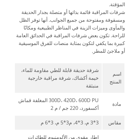
المؤقتة.
شرفات المراقبة قائمة بذاتها أو متصلة بجدار الحديقة
ومسقوفة ومفتوحة من جميع الجوانب. أنها توفر الظل
والمأوى وميزات الزينة في المناظر الطبيعية ومكانًا
للراحة. تكون بعض شرفات المراقبة في الحدائق العامة
كبيرة بما يكفي لتكون بمثابة منصات للفرق الموسيقية
أو ملاجئ للمطر.
شرفة حديقة قابلة للطي مقاومة للماء،
اسم
خيمة أكشاك، شرفة مراقبة خارجية
المنتج
منبثقة
300D، 420D، 600D PU المغلفة قماش
مادة
أكسفورد، 220 جم / م 2
مقاس
3*3 م، 3*4، م3*5 م، 3*6 م
إطار مقوى من الألومنيوم للطائرات