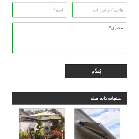
يُقدِّم
منتجات ذات صله