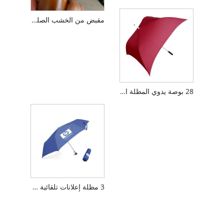
مقبض من الخشب الصلب NIO مظلة عمل مخصصة للإعلان عن مظلة الجولف
28 بوصة يدوي المظلة المربعة الألياف الجولف
3 مظلة إعلانات تلقائية قابلة للطي