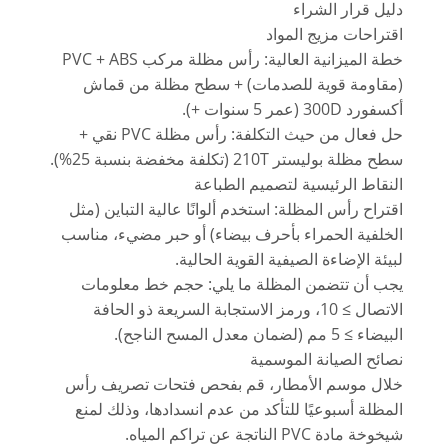
دليل قرار الشراء
اقتراحات مزيج المواد
خطة الميزانية العالية: رأس مظلة مركب PVC + ABS
(مقاومة قوية للصدمات) + سطح مظلة من قماش
أكسفورد 300D (عمر 5 سنوات +).
حل فعال من حيث التكلفة: رأس مظلة PVC نقي +
سطح مظلة بوليستر 210T (تكلفة مخفضة بنسبة 25%).
النقاط الرئيسية لتصميم الطباعة
اقتراح رأس المظلة: استخدم ألوانًا عالية التباين (مثل
الخلفية الحمراء بأحرف بيضاء) أو حبر مضيء، مناسب
لبيئة الإضاءة الصيفية القوية الحالية.
يجب أن تتضمن المظلة ما يلي: حجم خط معلومات
الاتصال ≥ 10، ورمز الاستجابة السريعة ذو الحافة
البيضاء ≥ 5 مم (لضمان معدل المسح الناجح).
نصائح الصيانة الموسمية
خلال موسم الأمطار، قم بفحص فتحات تصريف رأس
المظلة أسبوعيًا للتأكد من عدم انسدادها، وذلك لمنع
شيخوخة مادة PVC الناتجة عن تراكم المياه.