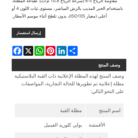
مقاومة الرياح 5-6 (سرعة الرياح 10.8 م/ث). طباعة المظلة:
باستخدام الحبر المذيب بالرش المباشر، مستوى ثبات اللون 4 أو
أعلى (معيار ISO105)، بدون تلطخ أثناء موسم الأمطار.
إرسال استفسار
Facebook
WhatsApp
X
Pinterest
LinkedIn
Share
وصف المنتج
وصف المنتج لهذه المظلة الإعلانية ذات القبة البلاستيكية
مظلة إعلانية تم تطويرها للحالة التجارية، المواصفات
على النحو التالي:
اسم المنتج
مظلة القبة
الأقمشة
بولي كلوريد الفينيل