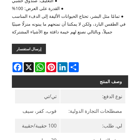
● التغليف: صندوق خشبي
● القدرة على العرض: 100%
● تمامًا مثل البشر، تحتاج الحيوانات الأليفة إلى الدفء المناسب
في الطقس البارد، ولكن لا يمكننا أن نمنحهم ما يبنونه منزلًا صينيًا
جميلاً، وبالتالي نصنع لهم خيمة دافئة مع الأشياء المشتركة
إرسال استفسار
Facebook
WhatsApp
X
Pinterest
LinkedIn
Share
وصف المنتج
نوع الدفع:
تي/تي
مصطلحات التجارة الدولية:
فوب، كفر، سيف
لي. طلب:
100 حقيبة/حقيبة