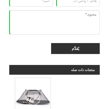
يُقدِّم
منتجات ذات صله