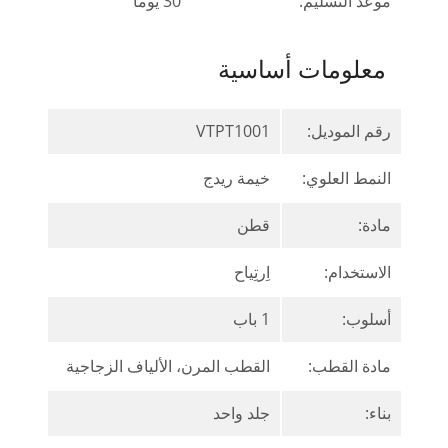
موعد التسليم:
30 يوما
معلومات أساسية
رقم الموديل:
VTPT1001
النمط العلوي:
خيمة ريدج
مادة:
قطن
الاستخدام:
اِرتِياح
أسلوب:
1 باب
مادة القطب:
القطب المرن، الألياف الزجاجية
بناء:
جلد واحد