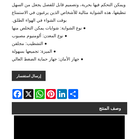
ويمكن التحكم فيها بحرية، وتصميم قابل للفصل يجعل من السهل
تنظيفها، هذه الشواية مثالية للأشخاص الذين يرغبون في الاستمتاع
بوقت الشواء في الهواء الطلق.
● نوع الشواية: شوايات يمكن التخلص منها
● نوع المعدن: ألومنيوم مصبوب
● التشطيب: مجلفن
● الميزة: تجميعها بسهولة
● جهاز الأمان: جهاز حماية الضغط العالي
إرسال استفسار
Facebook
WhatsApp
X
Pinterest
LinkedIn
Share
وصف المنتج