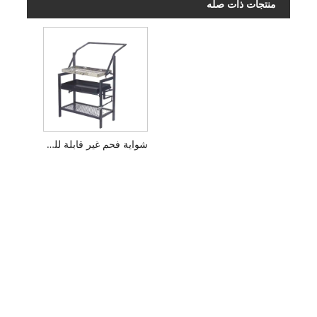
منتجات ذات صله
شواية فحم غير قابلة للصدأ