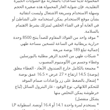
المحمولة لدينا تساعدك! بالمقارنة مع الشوايات الكبيرة
التقليدية، فإن شواية الغاز المحمولة هذه صغيرة الحجم
وسهلة الاستخدام وسريعة الاشتعال وليست انتقائية
بشأن موقع الاستخدام. يمكن استخدامه على الشاطئ أو
في الغابة أو في الفناء الخلفي لمنزلك بشرط الاهتمام
بالسلامة.
* موقد واحد من الفولاذ المقاوم للصدأ ينتج 8500 وحدة
حرارية بريطانية في الساعة لتسخين مساحة طهي
إجمالية تبلغ 189 بوصة مربعة
* شبكات طهي من الحديد الزهر مطلية بالبورسلين
وغطاء وجسم من الألومنيوم المصبوب
* مجمعة بالكامل خارج الصندوق. الأبعاد - الغطاء مغلق
(بوصة): 14.5 ارتفاع × 27 عرض × 16.5 عمق بوصة
* إشعال بالضغط على زر وإعدادات صمام الموقد
للتحكم اللانهائي. نوع الوقود - غاز البترول السائل (تُباع
خرطوشة يمكن التخلص منها
بشكل منفصل)
* يستخدم لمرة واحدة 14.1 أو 16.4 أونصة. اسطوانة LP