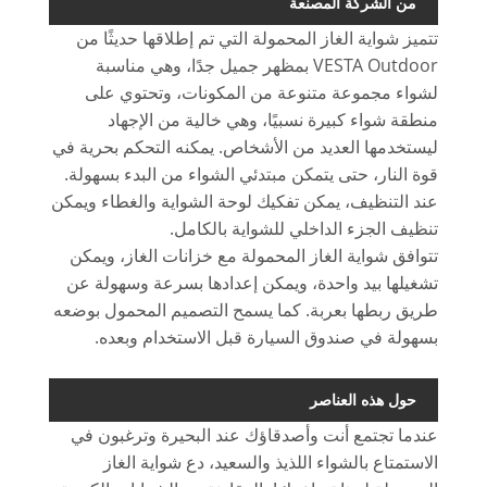
من الشركة المصنعة
تتميز شواية الغاز المحمولة التي تم إطلاقها حديثًا من
VESTA Outdoor بمظهر جميل جدًا، وهي مناسبة
لشواء مجموعة متنوعة من المكونات، وتحتوي على
منطقة شواء كبيرة نسبيًا، وهي خالية من الإجهاد
ليستخدمها العديد من الأشخاص. يمكنه التحكم بحرية في
قوة النار، حتى يتمكن مبتدئي الشواء من البدء بسهولة.
عند التنظيف، يمكن تفكيك لوحة الشواية والغطاء ويمكن
تنظيف الجزء الداخلي للشواية بالكامل.
تتوافق شواية الغاز المحمولة مع خزانات الغاز، ويمكن
تشغيلها بيد واحدة، ويمكن إعدادها بسرعة وسهولة عن
طريق ربطها بعربة. كما يسمح التصميم المحمول بوضعه
بسهولة في صندوق السيارة قبل الاستخدام وبعده.
حول هذه العناصر
عندما تجتمع أنت وأصدقاؤك عند البحيرة وترغبون في
الاستمتاع بالشواء اللذيذ والسعيد، دع شواية الغاز