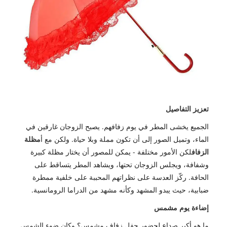
تعزيز التفاصيل
الجميع يخشى المطر في يوم زفافهم. يصبح الزوجان غارقين في
الماء، وتميل الصور إلى أن تكون مملة وبلا حياة. ولكن مع أ
مظلة
الزفاف
لكن الأمور مختلفة - يمكن للمصور أن يختار مظلة كبيرة
وشفافة، ويجلس الزوجان تحتها، ويشاهد المطر يتساقط على
الحافة. ركّز العدسة على نظراتهم المحببة على خلفية ممطرة
ضبابية، حيث يبدو المشهد وكأنه مشهد من الدراما الرومانسية.
إضاءة يوم مشمس
ما هو أكبر صداع لحضور حفل زفاف مشمس؟ وكان ضوء الشمس