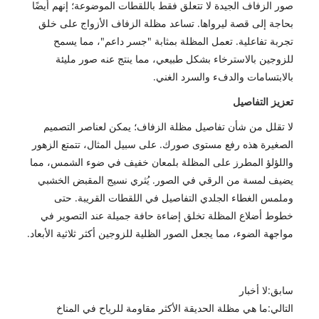
صور الزفاف الجيدة لا تتعلق فقط باللقطات الموضوعة؛ إنهم أيضًا
بحاجة إلى قصة ليرواها. تساعد مظلة الزفاف الأزواج على خلق
تجربة تفاعلية. تعمل المظلة بمثابة "جسر داعم"، مما يسمح
للزوجين بالاسترخاء بشكل طبيعي، مما ينتج عنه صور مليئة
بالابتسامات والدفء والسرد الغني.
تعزيز التفاصيل
لا تقلل من شأن تفاصيل مظلة الزفاف؛ يمكن لعناصر التصميم
الصغيرة هذه رفع مستوى صورك. على سبيل المثال، تتمتع الزهور
واللؤلؤ المطرز على المظلة بلمعان خفيف في ضوء الشمس، مما
يضيف لمسة من الرقي في الصور. يُثري نسيج المقبض الخشبي
وملمس الغطاء الجلدي التفاصيل في اللقطات القريبة. حتى
خطوط أضلاع المظلة تخلق إضاءة حافة جميلة عند التصوير في
مواجهة الضوء، مما يجعل الصور الظلية للزوجين أكثر ثلاثية الأبعاد.
سابق:
لا أخبار
التالي:
ما هي مظلة الحديقة الأكثر مقاومة للرياح في المناخ