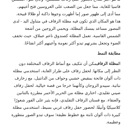
قاسيا للغاية، مما جعل من الصعب على العروسين فتح أعينهم،
مما أدى إلى ظهور صور إما أظهرت وجوها داكنة أو ظلالا قبيحة.
هذا هو المكان الذي تكون فيه مظلة الزفاف في متناول اليد - لدى
المصور مساعد يمسك المظلة، ويحمي الزوجين من أشعة
الشمس القاسية. تعمل المظلة كصندوق ناعم عملاق، حيث تخفف
الضوء وتجعل بشرتهم تبدو أكثر نعومة وأعينهم أكثر انفتاحًا.
مطابقة النمط
ال
مظلة الزفاف
يمكن أن تتكيف مع أنماط الزفاف المختلفة دون
النظر إلى مكانها. لحفل زفاف على طراز الغابة، استخدمي مظلة
ذات ألوان فاتحة بمقبض خشبي وحواف من الدانتيل، مع زخارف
نباتية. سيبدو الزوجان وكأنهما خرجا من قصة خيالية. لحفل زفاف
صيني تقليدي، اختاري مظلة من الحرير الأحمر مطرزة بالتنانين
والعنقاء. مع فستان الزفاف التقليدي، فإنه يثير على الفور شعورًا
كلاسيكيًا وأنيقًا. لحضور حفل زفاف غربي بسيط، استخدمي مظلة
كبيرة ذات ألوان ثابتة مع خطوط نظيفة؛ سوف تبدو الصور متطورة
وعظيمة.