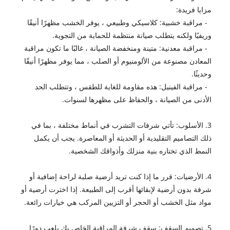
مزايا فريدة:
- مراقبة خشبية: كلاسيكي وطبيعي ، يوفر الخشب مظهرًا أنيقًا
وريفيًا ولكنه يتطلب صيانة منتظمة للحماية من التجوية.
- مراقبة معدنية: متينة ومنخفضة الصيانة ، غالبًا ما تكون مراقبة
المعادن مصنوعة من الألومنيوم أو الصلب ، مما يوفر مظهرًا أنيقًا
وحديثًا.
- مراقبة الفينيل: هذه مقاومة للغاية للطقس ، وتتطلب الحد
الأدنى من الصيانة ، والحفاظ على مظهرها لسنوات.
3. الأسلوب: تأتي شرفات التشرب في أنماط مختلفة ، بما في
ذلك التصاميم التقليدية أو الحديثة أو المعاصرة. يجب أن يكمل
النمط الذي تختاره بنية منزلك وأذواقك الشخصية.
4. الأرضيات: قرر ما إذا كنت تريد أرضية صلبة لراحة إضافية أو
شرفة بدون أرضية لإبقائها أقرب إلى الطبيعة. إذا اخترت أرضية أو
مواد مثل الخشب أو الحجر أو التزيين المركب هي خيارات رائعة.
5. تصميم السقف: سقف شرفة المراقبة الخاص بك يلعب دورًا