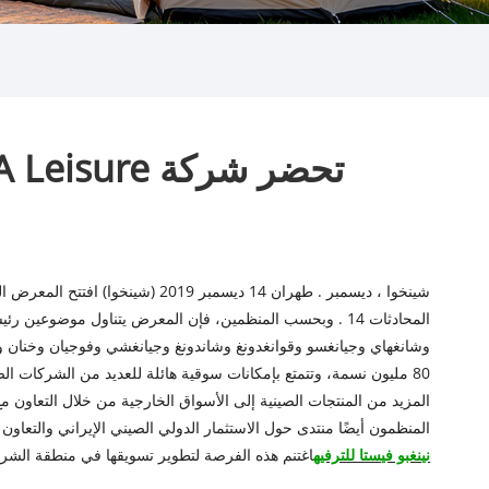
تحضر شركة VESTA Leisure المعرض التجاري الصيني الأول (إيران) في طهران
المحادثات 14 . وبحسب المنظمين، فإن المعرض يتناول موضوعين 
80 مليون نسمة، وتتمتع بإمكانات سوقية هائلة للعديد من الشركات ال
المزيد من المنتجات الصينية إلى الأسواق الخارجية من خلال التعاون م
المنظمون أيضًا منتدى حول الاستثمار الدولي الصيني الإيراني والتعاون ف
نينغبو فيستا للترفيه
اغتنم هذه الفرصة لتطوير تسويقها في منطقة الشر