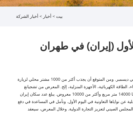
بيت
>
أخبار
>
أخبار الشركة
شينخوا ، ديسمبر . طهران 14 ديسمبر 2019 (شينخوا) افتتح المعرض التجاري الصيني (الإيراني) الأول في مركز صن سيتي الدولي للمعارض بطهران في ديسمبر. ومن المتوقع أن يجذب أكثر من 1000 مشتر محلي لزيارة
بناء، الطاقة الكهربائية، الأجهزة المنزلية، إلخ. المعرض من تشجيانغ
وشانغهاي وجيانغسو وقوانغدونغ وشاندونغ وجيانغشي وفوجيان وخنان ومقاطعات أخرى. ويوجد 351 عارضًا و705 أكشاك عرض، بمساحة إجمالية قدرها 14000 متر مربع وأكثر من 10000 معروض. يبلغ عدد سكان إيران
ية عن نواياها التعاونية في اليوم الأول. ونأمل في المساعدة في دفع
المجلس الصيني لتعزيز التجارة الدولية. وخلال المعرض، سيعقد