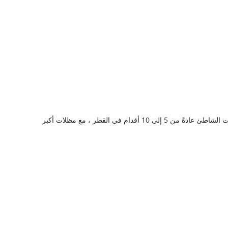
عند اختيار مظلة الشاطئ ، فإن الحجم مهم. يحدد حجم المظلة مقدار الظل الذي ستوفره ، وهو أمر ضروري لإبقائك مرتاحًا في الشمس. تتراوح مظلات الشاطئ عادةً من 5 إلى 10 أقدام في القطر ، مع مظلات أكبر