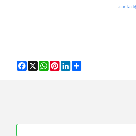
.
contact
Facebook
WhatsApp
X
Pinterest
LinkedIn
Share