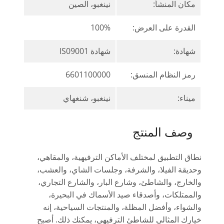
مكان المنشأ:
نينغبو، الصين
القدرة على العرض:
100%
شهادة:
شهادة IS09001
رمز النظام المنسق:
6601100000
ميناء:
نينغبو، شنغهاي
وصف المنتج
نطاق التطبيق لمختلف الأماكن الترفيهية، والمقاهي،
وحديقة الفيلا، والشرفة، وجلسات الشاي، والعشب،
والخارج، والشاطئ، وشارع البار، والشارع التجاري،
والممتلكات، وأصدقاء صيد الأسماك في البحيرة،
والشواء، وأفضل المظلة، والمنتجات السياحية، إنه
خيارك المثالي للشاطئ الترفيهي، يمكنك ذلك. أصبح