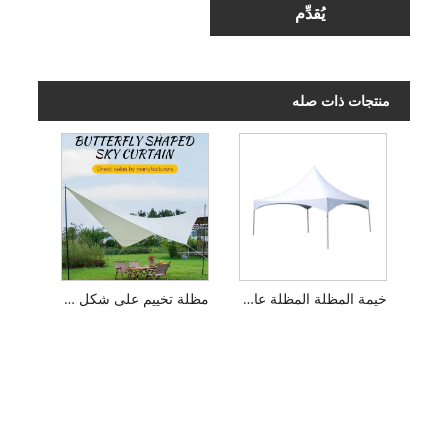
يُقدِّم
منتجات ذات صله
خيمة المظلة المظلة عالية الذروة خيام الإطار 20'x20 '10x20
مظلة تخييم على شكل فراشة