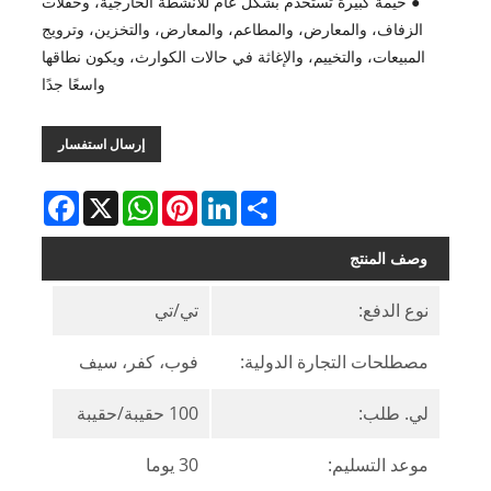
● خيمة كبيرة تستخدم بشكل عام للأنشطة الخارجية، وحفلات
الزفاف، والمعارض، والمطاعم، والمعارض، والتخزين، وترويج
المبيعات، والتخييم، والإغاثة في حالات الكوارث، ويكون نطاقها
واسعًا جدًا
إرسال استفسار
Facebook
WhatsApp
X
Pinterest
LinkedIn
Share
وصف المنتج
نوع الدفع:
تي/تي
مصطلحات التجارة الدولية:
فوب، كفر، سيف
لي. طلب:
100 حقيبة/حقيبة
موعد التسليم:
30 يوما