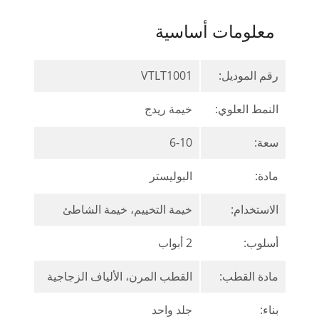
معلومات أساسية
رقم الموديل:
VTLT1001
النمط العلوي:
خيمة ريدج
سعة:
6-10
مادة:
البوليستر
الاستخدام:
خيمة التخييم، خيمة الشاطئ
أسلوب:
2 أبواب
مادة القطب:
القطب المرن، الألياف الزجاجية
بناء:
جلد واحد