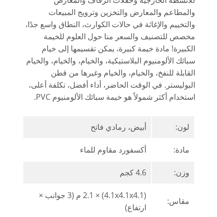
للأنشطة الخارجية وحفلات الزفاف والمعارض
والمطاعم والمعارض والتخزين وترويج المبيعات
والتخييم والإغاثة في حالات الكوارث، النطاق واسع جدًا،
مخصص للتصنيف والسعر منا حول العلوم للخيمة
الكبيرة! مادة خيمة كبيرة، يمكن تقسيمها إلى خيام
سبائك الألومنيوم البلاستيكية، والخيام، والخيام، والخيام
القابلة للنفخ، والخيام، والخيام وغيرها من قطن
البوليستر. في الوقت الحاضر، أداء أفضل، تكلفة أعلى،
استخدام أكثر شمولاً هو خيمة سبائك الألومنيوم PVC.
لون:
أبيض، رمادي فاتح
مادة:
أكسفورد مقاوم للماء
وزن:
4.6 كجم
(4.1x4.1x4.1) × 2.1 م (3 جوانب ×
مقاس:
ارتفاع)