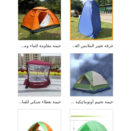
غرفة تغيير الملابس الفورية المصنوعة من الفولاذ الزنبركي الخفيف للغاية
خيمة مقاومة للماء ومضادة للأشعة فوق البنفسجية
خيمة تخييم أوتوماتيكية بغرفة واحدة تتسع لـ 3-4 أشخاص
خيمة بغطاء شبكي للفناء الخارجي