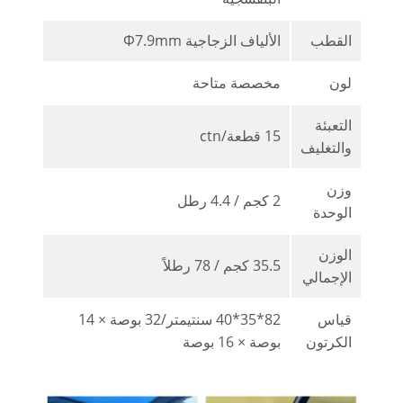
القطب
الألياف الزجاجية Φ7.9mm
لون
مخصصة متاحة
التعبئة
15 قطعة/ctn
والتغليف
وزن
2 كجم / 4.4 رطل
الوحدة
الوزن
35.5 كجم / 78 رطلاً
الإجمالي
قياس
82*35*40 سنتيمتر/32 بوصة × 14
الكرتون
بوصة × 16 بوصة