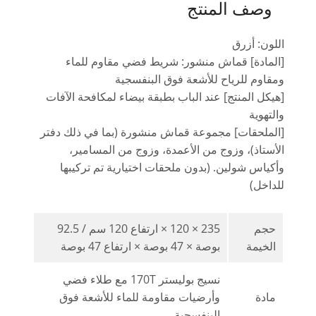
وصف المنتج
اللون: أزرق
[المادة] قماش منشور: شريط فضي مقاوم للماء
ومقاوم للرياح للأشعة فوق البنفسجية
[هيكل المنتج] عند الباب بطبقة بيضاء لمكافحة الآفات
والتهوية
[الملحقات] مجموعة قماش منشورة (بما في ذلك دفتر
الأستاذ)، وزوج من الأعمدة، وزوج من المسامير،
وأكياس شولين. (بدون ملحقات اختيارية تم تركيبها
للداخل)
حجم
235 × 120 × ارتفاع 120 سم / 92.5
الخيمة
بوصة × 47 بوصة × ارتفاع 47 بوصة
نسيج بوليستر 170T مع طلاء فضي
مادة
وأرضيات مقاومة للماء للأشعة فوق
البنفسجية