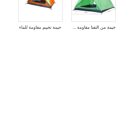
خيمة من التفتا مقاومة للماء مطلية بالبولي يوريثان تتسع لـ 4 أشخاص
خيمة تخييم مقاومة للماء