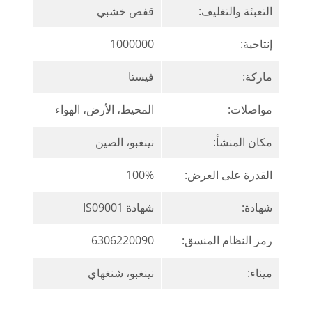
التعبئة والتغليف:
قفص خشبي
إنتاجية:
1000000
ماركة:
فيستا
مواصلات:
المحيط، الأرض، الهواء
مكان المنشأ:
نينغبو، الصين
القدرة على العرض:
100%
شهادة:
شهادة IS09001
رمز النظام المنسق:
6306220090
ميناء:
نينغبو، شنغهاي