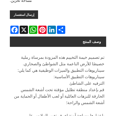
مساحة تخزين.
إرسال استفسار
Facebook
WhatsApp
X
Pinterest
LinkedIn
Share
وصف المنتج
تم تصميم خيمة التخييم هذه المزودة بمرساة رملية
خصيصًا للأرض الناعمة مثل الشواطئ والصحاري.
سيناريوهات التطبيق والميزات الوظيفية هي كما يلي:
سيناريوهات التطبيق الأساسية:
الترفيه على الشاطئ
قم بإعداد منطقة تظليل مؤقتة تحت أشعة الشمس
الحارقة للنزهات العائلية أو لعب الأطفال أو الحماية من
أشعة الشمس والراحة؛
باعتبارها مساحة آمنة لغرف تغيير الملابس على