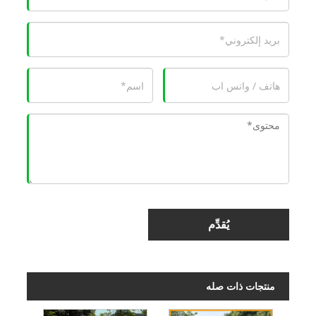
يُقدِّم
منتجات ذات صله