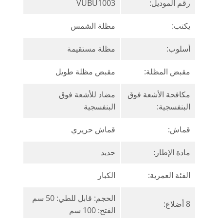
رقم الموديل:
VUBU1003
يكتب:
مظلة الشمس
أسلوب:
مظلة مستقيمة
مقبض المظلة:
مقبض مظلة طويل
مكافحة الأشعة فوق
مضاد للأشعة فوق
البنفسجية:
البنفسجية
قماش:
قماش حريري
مادة الإطار:
حديد
الفئة العمرية:
الكبار
الحجم: قابل للطي: 50 سم
8 أضلاع:
الفتح: 100 سم