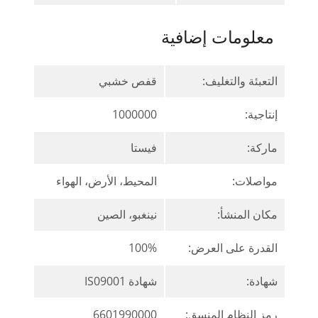
معلومات إضافية
التعبئة والتغليف:
قفص خشبي
إنتاجية:
1000000
ماركة:
فيستا
مواصلات:
المحيط، الأرض، الهواء
مكان المنشأ:
نينغبو، الصين
القدرة على العرض:
100%
شهادة:
شهادة IS09001
رمز النظام المنسق:
6601990000