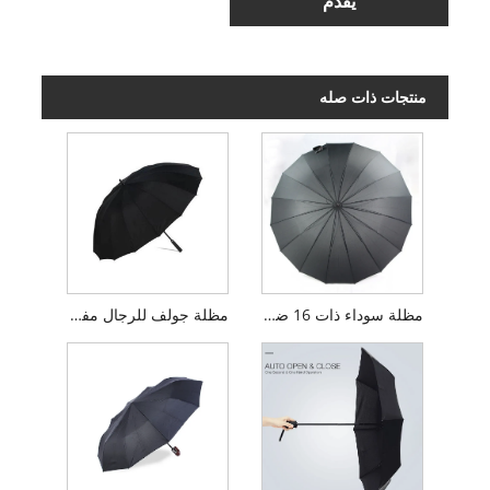
يُقدِّم
منتجات ذات صله
مظلة سوداء ذات 16 ضلعًا طويلة للرجال
مظلة جولف للرجال مفتوحة يدويًا