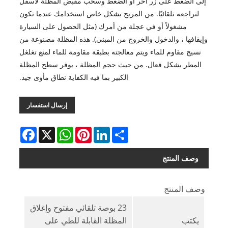
إلى الضغط على زر آخر أو الضغط وسحب مقبض المظلة لأسفل
لتراجعه تلقائيًا. من المريح بشكل خاص استخدامك عندما تكون
مشغولاً أو في عجلة من أمرك (مثل الحصول على السيارة
وإيقافها ، والدخول والخروج من المبنى). هذه المظلة مصنوعة من
نسيج مقاوم للماء ويتم معالجته بطبقة مقاومة للماء لمنع تغلغل
المطر بشكل فعال. من حيث حجم المظلة ، يوفر سطح المظلة
الكبير بما فيه الكفاية نطاق مأوى جيد.
إرسال استفسار
Facebook
WhatsApp
X
Pinterest
LinkedIn
Share
وصف المنتج
وصف المنتج
23 بوصة تلقائي مفتوح وإغلاق
يكتب
المظلة القابلة للطي على