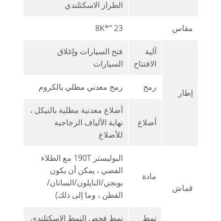
الطراز الاسكتلندي
مقاس
23 "*8K
آلية
فتح السيارات وإغلاق
الافتتاح
السيارات
رمح
رمح معدني مطلي بالكروم
إطار
أضلاع معدنية مطلية بالنيكل ،
أضلاع
نهاية الألياف الزجاجية
للأضلاع
البوليستر 190T مع الطلاء
الفضي ، يمكن أن يكون
مادة
بونجي/النايلون/الساتان/
قماش
القطن ، وما إلى ذلك)
نمط
نمط فحص النمط الاسكتلندي