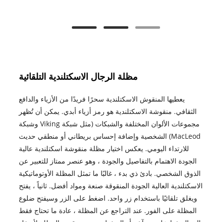
مظلة الرجال الاسكتلندية التلقائية
يعطيها المنقوش الاسكتلندية سحرًا فريدًا من الأزياء والدافع
الثقافي. منقوشة الاسكتلندية هو رمز أزياء أبدي. يمكن أن تُظهر
مجموعات الألوان المختلفة والشبكات (مثل شبكة Viking وشبكة
MacLeod) الشخصية وإضافة إحساس بريطاني أو منطقي حديث
للارتداء اليومي. يعكس اختيار مظلة منقوشة اسكتلندية عالية
الجودة الاهتمام بالتفاصيل والجودة ، وهو عنصر ممتاز للتعبير عن
الذوق الشخصي. بادئ ذي بدء ، غالبًا ما تمثل المظلة الأوتوماتيكية
الاسكتلندية العالية الجودة المنقوقة صنعة ومواد أفضل. ثانياً ، يفتح
ويغلق تلقائيًا باستخدام زر واحد. اضغط على الزر وسيفتح ضلوع
المظلة على الفور. عند التراجع عن المظلة ، عادة ما تحتاج فقط