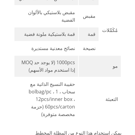
مقبض بلاستيكي بالألوان
مقبض
الفضية
مُكَمِّلات
قمة
قمة بلاستيكية ملونة فضية
نصيحة
نصائح معدنية مستديرة
1000pcs (لا يوجد حد MOQ
مو
إذا استخدم مواد الأسهم)
حقيبة النسيج الذاتية مع
سحاب ، 1 bolbag/pc ،
التعبئة
12pcs/inner box ،
60pcs/carton (حزمة
مخصصة متوفرة)
يمكن استخدام هذا النوع من المظلة المخطط