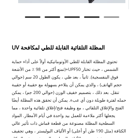
المظلة التلقائية القابلة للطي لمكافحة UV
تحتوي المظلة القابلة للطي الأوتوماتيكية أولاً على أداء حماية
الشمس ، حيث تختار UPF50+(تمنع أكثر من 98 ٪ من الأشعة
فوق البنفسجية). ثانياً ، بعد طي ، يكون الطول 20 سم (حوالي
حجم الهاتف) ، والذي يمكن أن يتلاءم بسهولة مع حقيبة أو حقيبة
تنقل. بعد ذلك ، بتصميم خفيف الوزن (حوالي 200 جم) ، يمكن
حمله لفترة طويلة دون أي عبء. يمكن أن تحقق هذه المظلة أيضًا
الفتح والإغلاق التلقائي ، مع وظيفة فتح/إغلاق تلقائية واحدة ، مما
يجعلها أكثر ملاءمة للعمل بيد واحدة في أيام الأمطار. المواد
السطحية المظلة مصنوعة من قطعة قماش ذات تأثير عالي
الكثافة (مثل 190 طن أو أعلى) أو الألياف البوليستر ، وهي تجفيف