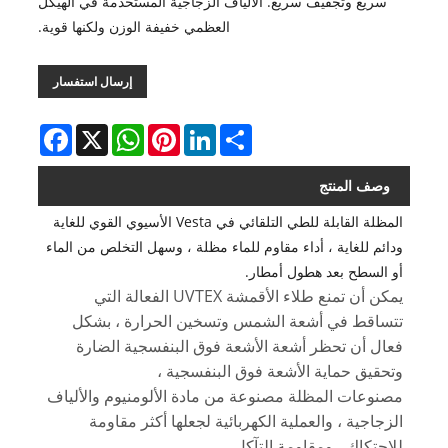
سريع وتجفيف سريع. الألياف الزجاجية المستخدمة في الهيكل
العظمي خفيفة الوزن ولكنها قوية.
إرسال استفسار
Facebook
WhatsApp
X
Pinterest
LinkedIn
Share
وصف المنتج
المظلة القابلة للطي التلقائي في Vesta الأسيوي القوي للغاية
ودائم للغاية ، أداء مقاوم للماء مظلة ، وسهل التخلص من الماء
أو السطح بعد هطول أمطار.
يمكن أن تمنع طلاء الأقمشة UVTEX الفعالة التي
تتساقط في أشعة الشمس وتسخين الحرارة ، بشكل
فعال أن تحظر أشعة الأشعة فوق البنفسجية الضارة
وتحقيق حماية الأشعة فوق البنفسجية ،
مصنوعات المظلة مصنوعة من مادة الألومنيوم والألياف
الزجاجية ، والعملية الكهربائية لجعلها أكثر مقاومة
للاحتكاك ، ومقاومة التآكل ،