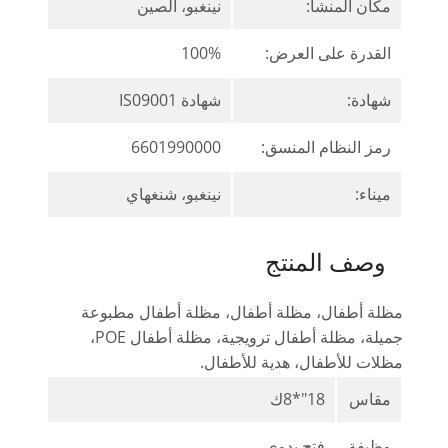
مكان المنشأ:
نينغبو، الصين
القدرة على العرض:
100%
شهادة:
شهادة IS09001
رمز النظام المنسق:
6601990000
ميناء:
نينغبو، شنغهاي
وصف المنتج
مظلة أطفال، مظلة أطفال، مظلة أطفال مطبوعة
جميلة، مظلة أطفال ترويجية، مظلة أطفال POE،
مظلات للأطفال، هدية للأطفال.
مقاس
18"*8ك
وظيفة
فتح يدوي