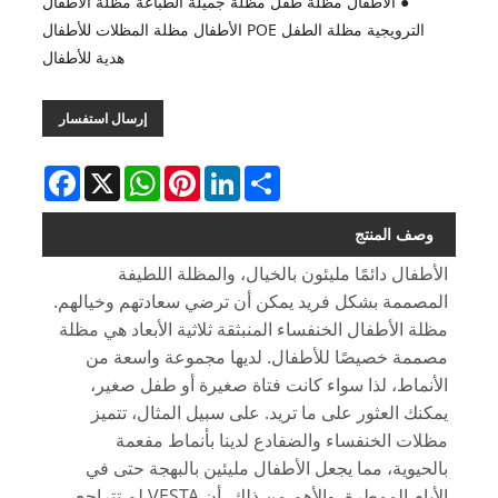
● الأطفال مظلة طفل مظلة جميلة الطباعة مظلة الأطفال
الترويجية مظلة الطفل POE الأطفال مظلة المظلات للأطفال
هدية للأطفال
إرسال استفسار
Facebook
WhatsApp
X
Pinterest
LinkedIn
Share
وصف المنتج
الأطفال دائمًا مليئون بالخيال، والمظلة اللطيفة
المصممة بشكل فريد يمكن أن ترضي سعادتهم وخيالهم.
مظلة الأطفال الخنفساء المنبثقة ثلاثية الأبعاد هي مظلة
مصممة خصيصًا للأطفال. لديها مجموعة واسعة من
الأنماط، لذا سواء كانت فتاة صغيرة أو طفل صغير،
يمكنك العثور على ما تريد. على سبيل المثال، تتميز
مظلات الخنفساء والضفادع لدينا بأنماط مفعمة
بالحيوية، مما يجعل الأطفال مليئين بالبهجة حتى في
الأيام الممطرة. والأهم من ذلك، أن VESTA لم تتراجع