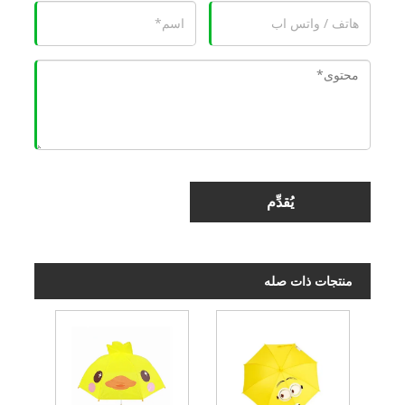
يُقدِّم
منتجات ذات صله