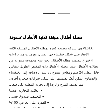
مظلة أطفال منبثقة ثلاثية الأبعاد لدعسوقة
VESTA هي شركة مصنعة كبيرة لمظلة الأطفال المنبثقة ثلاثية
الأبعاد على شكل خنفساء في الصين، مع مئات من براءات
الاختراع لتصميم مظلة الأطفال. نحن ننتج مجموعة متنوعة من
مظلات الأطفال. تتميز مظلة الأطفال ذات المقبض الطويل بمقاس
قابل للطي 24 سم ومقاس مفتوح 85 سم. بالإضافة إلى الخنفساء
والضفادع، يمكن أيضًا تصميمها على شكل حيوانات صغيرة أخرى،
مما يضيف المرح والرضا إلى تجربة المظلة لكل طفل.
● العلامة التجارية: فيستا
● التغليف: صندوق خشبي
● القدرة على العرض: 100%