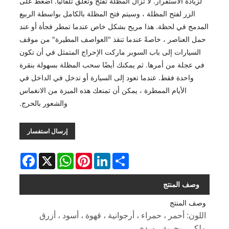
لزيادة الاستقرار. لا تزال المظلة تفتح وتغلق تلقائيًا. اضغط على
الزر لفتح المظلة ، وسيتم فتح المظلة بالكامل بواسطة الربيع
المدمج في لحظة. هذا مريح بشكل خاص عندما تمطر فجأة أو عند
حمل العناصر ، خاصةً عندما تنقذ "العواصف المطيرة" من موقف
السيارات إلى باب السوبر ماركت الإحراج المتمثل في أن تكون
في عجلة من أمرها. ثم يمكنك أيضًا سحب المظلة بسهولة بنقرة
واحدة فقط. عندما تعود إلى السيارة أو تدخل في الداخل في
الأيام الممطرة ، يمكن أن تمنعك هذه الميزة من الانغماس
والشعور بالحرج.
إرسال استفسار
Facebook
WhatsApp
X
Pinterest
LinkedIn
Share
وصف المنتج
وصف المنتج
اللون: أحمر ، حمراء ، أرجوانية ، قهوة ، أسود ، أزرق
ملكي ، بحرية ، وردي