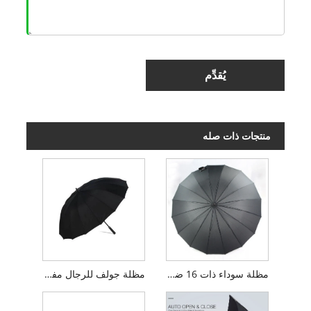
يُقدِّم
منتجات ذات صله
مظلة سوداء ذات 16 ضلعًا طويلة للرجال
مظلة جولف للرجال مفتوحة يدويًا